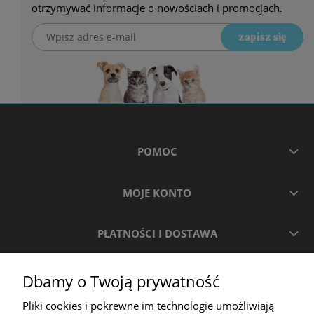
otrzymywać informacje o nowościach i promocjach.
zapisz się
POMOC
MOJE KONTO
PŁATNOŚCI I DOSTAWA
INFORMACJE
Dbamy o Twoją prywatność
Pliki cookies i pokrewne im technologie umożliwiają