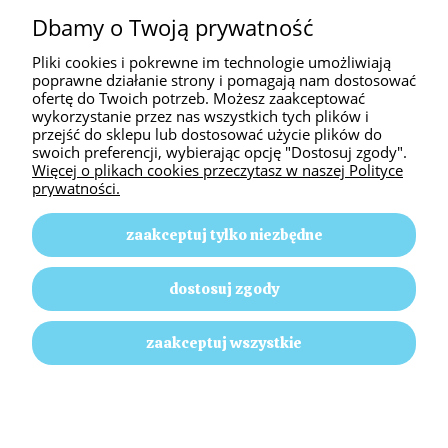
INFORMACJE
Dbamy o Twoją prywatność
Pliki cookies i pokrewne im technologie umożliwiają
O NAS
poprawne działanie strony i pomagają nam dostosować
ofertę do Twoich potrzeb. Możesz zaakceptować
wykorzystanie przez nas wszystkich tych plików i
przejść do sklepu lub dostosować użycie plików do
swoich preferencji, wybierając opcję "Dostosuj zgody".
Więcej o plikach cookies przeczytasz w naszej Polityce
prywatności.
zaakceptuj tylko niezbędne
Animal Passion | ul. Słoneczna 58, 42-350 Pustkowie
dostosuj zgody
Lgockie |
E-mail: animalpassion17@gmail.com
|
Tel.: 512
499 635
| NIP: 5771726364 | REGON: 152130696
zaakceptuj wszystkie
pokaż pełną wersję strony
Sklep internetowy Shoper.pl