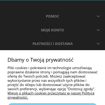
POMOC
MOJE KONTO
PŁATNOŚCI I DOSTAWA
INFORMACJE
Dbamy o Twoją prywatność
Pliki cookies i pokrewne im technologie umożliwiają
O NAS
poprawne działanie strony i pomagają nam dostosować
ofertę do Twoich potrzeb. Możesz zaakceptować
wykorzystanie przez nas wszystkich tych plików i
przejść do sklepu lub dostosować użycie plików do
swoich preferencji, wybierając opcję "Dostosuj zgody".
Więcej o plikach cookies przeczytasz w naszej Polityce
prywatności.