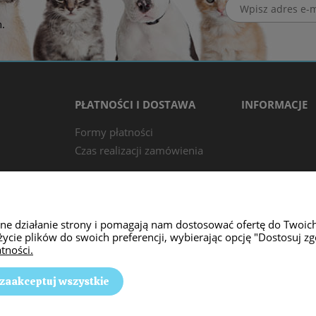
.
PŁATNOŚCI I DOSTAWA
INFORMACJE
Formy płatności
Czas realizacji zamówienia
wne działanie strony i pomagają nam dostosować ofertę do Twoic
życie plików do swoich preferencji, wybierając opcję "Dostosuj zg
tności.
zaakceptuj wszystkie
kowie Lgockie |
E-mail: animalpassion17@gmail.com
|
Tel.: 512 