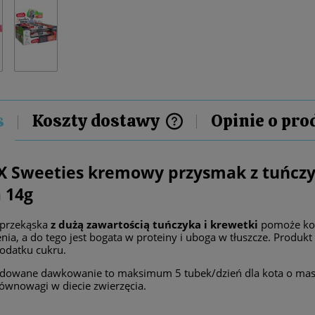
s
Koszty dostawy
Opinie o prod
Cena nie zawiera ewentualnych 
 Sweeties kremowy przysmak z tuńczy
płatności
 14g
 przekąska
z dużą zawartością tuńczyka i krewetki
pomoże kot
ia, a do tego jest bogata w proteiny i uboga w tłuszcze. Produk
dodatku cukru.
owane dawkowanie to maksimum 5 tubek/dzień dla kota o masie o
ównowagi w diecie zwierzęcia.