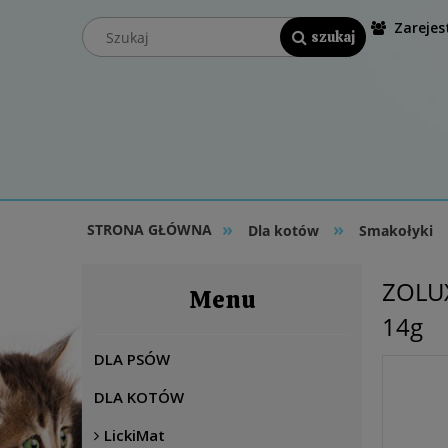
Zarejest
»
»
STRONA GŁÓWNA
Dla kotów
Smakołyki
ZOLUX
Menu
14g
DLA PSÓW
DLA KOTÓW
LickiMat