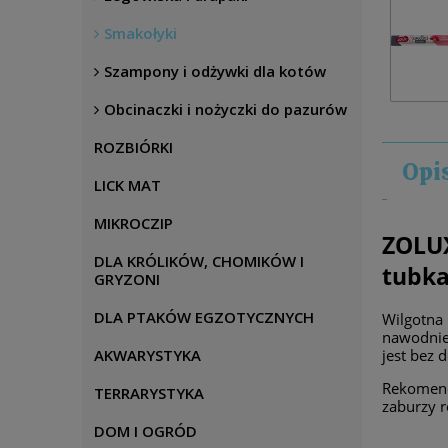
Smakołyki
Szampony i odżywki dla kotów
Obcinaczki i nożyczki do pazurów
ROZBIÓRKI
Opi
LICK MAT
MIKROCZIP
ZOLUX
DLA KRÓLIKÓW, CHOMIKÓW I
tubka
GRYZONI
DLA PTAKÓW EGZOTYCZNYCH
Wilgotna
nawodnien
AKWARYSTYKA
jest bez 
Rekomend
TERRARYSTYKA
zaburzy r
DOM I OGRÓD