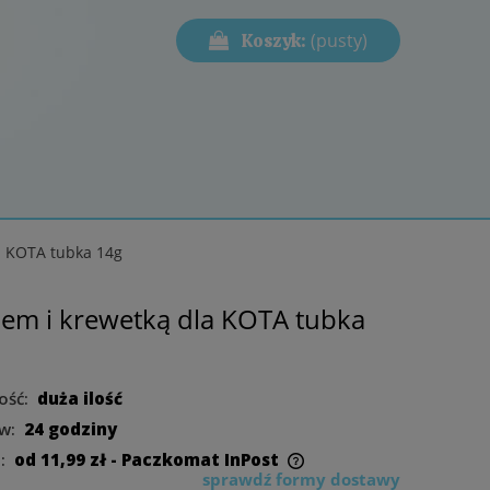
(pusty)
Koszyk:
a KOTA tubka 14g
em i krewetką dla KOTA tubka
ość:
duża ilość
w:
24 godziny
:
od 11,99 zł
- Paczkomat InPost
sprawdź formy dostawy