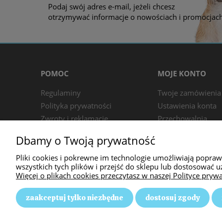
Podaj swój adres e-mail, jeżeli chcesz
otrzymywać informacje o nowościach i promocjach
POMOC
MOJE KONTO
Regulaminy
Twoje zamówienia
Polityka prywatności
Ustawienia konta
Zwroty i reklamacje
Przechowalnia
Dbamy o Twoją prywatność
Pliki cookies i pokrewne im technologie umożliwiają popra
wszystkich tych plików i przejść do sklepu lub dostosować u
Więcej o plikach cookies przeczytasz w naszej Polityce prywa
zaakceptuj tylko niezbędne
dostosuj zgody
Animal Passion | ul. Słoneczna 58, 42-350 Pust