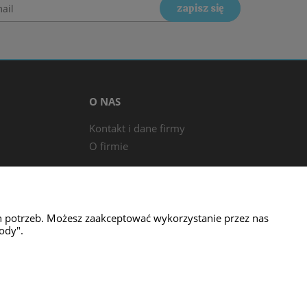
zapisz się
O NAS
Kontakt i dane firmy
O firmie
h potrzeb. Możesz zaakceptować wykorzystanie przez nas
ody".
499 635
| NIP: 5771726364 | REGON: 152130696