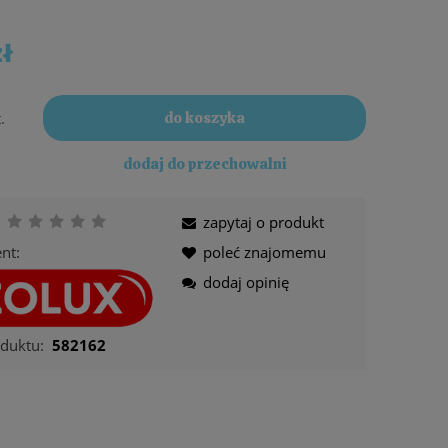
Cena nie zawiera ewentualnych
kosztów płatności
zł
.
do koszyka
dodaj do przechowalni
zapytaj o produkt
nt:
poleć znajomemu
dodaj opinię
duktu:
582162