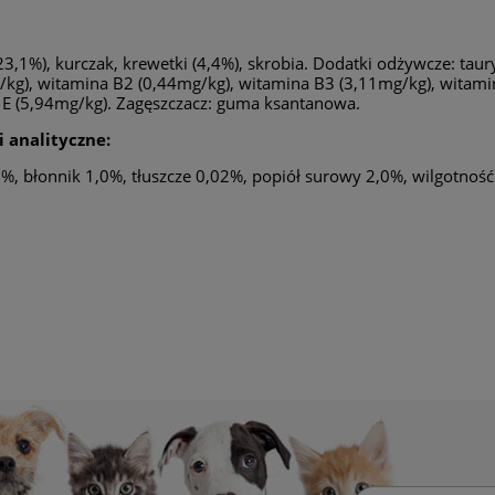
23,1%), kurczak, krewetki (4,4%), skrobia. Dodatki odżywcze: tau
kg), witamina B2 (0,44mg/kg), witamina B3 (3,11mg/kg), witami
 E (5,94mg/kg). Zagęszczacz: guma ksantanowa.
i analityczne:
5%, błonnik 1,0%, tłuszcze 0,02%, popiół surowy 2,0%, wilgotnoś