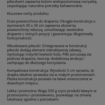
piłeczkami zapewnia kotom wielopoziomową rozrywkę,
zaspokajając naturalne potrzeby behawioralne.
Kluczowe cechy produktu:
Duża powierzchnia do drapania: Okrągła konstrukcja o
wymiarach 30 x 30 cm zapewnia obszerną
powierzchnię roboczą, umożliwiając swobodne
drapanie z różnych pozycji i gwarantując długotrwałą
funkcjonalność.
Wbudowane piłeczki: Zintegrowane w konstrukcji
piłeczki dodają element interaktywnej zabawy,
stymulując instynkt łowiecki kota. Piłki poruszają się
podczas drapania, tworząc dodatkową atrakcję i
zachęcając do dłuższego korzystania.
Kompaktowa konstrukcja: Wysokość 5 cm sprawia, że
drapka idealnie sprawdza się w małych przestrzeniach.
Płaska konstrukcja pozwala na łatwe umieszczenie w
dowolnym miejscu.
Lekka i przenośna: Waga 350 g czyni produkt łatwym w
przenoszeniu i przestawianiu, pozwalając na zmianę
lokalizacji zgodnie z potrzebami.