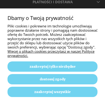
PŁATNOŚCI I DOSTAWA
INFORMACJE
Dbamy o Twoją prywatność
Pliki cookies i pokrewne im technologie umożliwiają
O NAS
poprawne działanie strony i pomagają nam dostosować
ofertę do Twoich potrzeb. Możesz zaakceptować
wykorzystanie przez nas wszystkich tych plików i
przejść do sklepu lub dostosować użycie plików do
swoich preferencji, wybierając opcję "Dostosuj zgody".
Więcej o plikach cookies przeczytasz w naszej Polityce
prywatności.
zaakceptuj tylko niezbędne
Animal Passion | ul. Słoneczna 58, 42-350 Pustkowie
dostosuj zgody
Lgockie |
E-mail: animalpassion17@gmail.com
|
Tel.: 512
499 635
| NIP: 5771726364 | REGON: 152130696
zaakceptuj wszystkie
pokaż pełną wersję strony