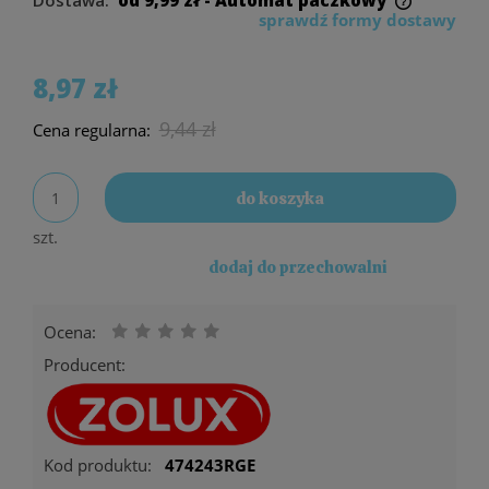
sprawdź formy dostawy
Cena nie zawiera ewentualnych kosztów
płatności
8,97 zł
9,44 zł
Cena regularna:
do koszyka
szt.
dodaj do przechowalni
Ocena:
Producent:
Kod produktu:
474243RGE