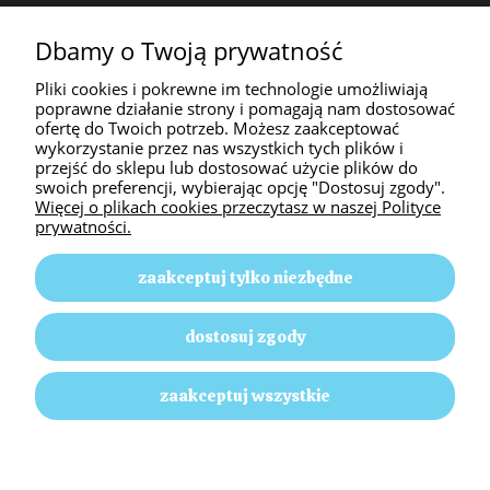
INFORMACJE
Dbamy o Twoją prywatność
Pliki cookies i pokrewne im technologie umożliwiają
O NAS
poprawne działanie strony i pomagają nam dostosować
ofertę do Twoich potrzeb. Możesz zaakceptować
wykorzystanie przez nas wszystkich tych plików i
przejść do sklepu lub dostosować użycie plików do
swoich preferencji, wybierając opcję "Dostosuj zgody".
Więcej o plikach cookies przeczytasz w naszej Polityce
prywatności.
zaakceptuj tylko niezbędne
Animal Passion | ul. Słoneczna 58, 42-350 Pustkowie
dostosuj zgody
Lgockie |
E-mail: animalpassion17@gmail.com
|
Tel.: 512
499 635
| NIP: 5771726364 | REGON: 152130696
zaakceptuj wszystkie
pokaż pełną wersję strony