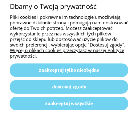
INFORMACJE
Dbamy o Twoją prywatność
Pliki cookies i pokrewne im technologie umożliwiają
O NAS
poprawne działanie strony i pomagają nam dostosować
ofertę do Twoich potrzeb. Możesz zaakceptować
wykorzystanie przez nas wszystkich tych plików i
przejść do sklepu lub dostosować użycie plików do
swoich preferencji, wybierając opcję "Dostosuj zgody".
Więcej o plikach cookies przeczytasz w naszej Polityce
prywatności.
zaakceptuj tylko niezbędne
Animal Passion | ul. Słoneczna 58, 42-350 Pustkowie
dostosuj zgody
Lgockie |
E-mail: animalpassion17@gmail.com
|
Tel.: 512
499 635
| NIP: 5771726364 | REGON: 152130696
zaakceptuj wszystkie
pokaż pełną wersję strony
Sklep internetowy Shoper.pl