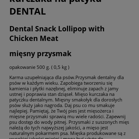
DENTAL
Dental Snack Lollipop with
Chicken Meat
mięsny przysmak
opakowanie 500 g. ( 0,5 kg )
Karma uzupełniająca dla psów.Przysmak dentalny dla
psów w każdym wieku. Zapobiega tworzeniu się
kamienia i płytki nazębnej, eliminuje zapach z jamy
ustnej i poprawia stan dziąseł. Mięso kurczaka na
patyczku dentalnym. Mięsny smakołyk dla dorosłych
psów służy jako nagroda. Daj psu co mu smakuje
najlepiej. Pamiętaj, że Twój pies jest mięsożerca i
mięsne przysmaki sprawią mu wiele radości. Zapewnij
psu dostęp do wody pitnej. Przysmaki z suszonych mięs
należą do tych najwyższej jakości, a mięso jest
naturalnym pokarmem psa. Mięska produkowane są z
wysokiej jakości mięśni i mogą być użyte do