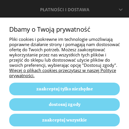
PŁATNOŚCI I DOSTAWA
INFORMACJE
Dbamy o Twoją prywatność
Pliki cookies i pokrewne im technologie umożliwiają
O NAS
poprawne działanie strony i pomagają nam dostosować
ofertę do Twoich potrzeb. Możesz zaakceptować
wykorzystanie przez nas wszystkich tych plików i
przejść do sklepu lub dostosować użycie plików do
swoich preferencji, wybierając opcję "Dostosuj zgody".
Więcej o plikach cookies przeczytasz w naszej Polityce
prywatności.
zaakceptuj tylko niezbędne
Animal Passion | ul. Słoneczna 58, 42-350 Pustkowie
dostosuj zgody
Lgockie |
E-mail: animalpassion17@gmail.com
|
Tel.: 512
499 635
| NIP: 5771726364 | REGON: 152130696
zaakceptuj wszystkie