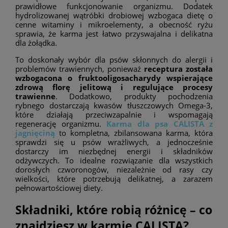
prawidłowe funkcjonowanie organizmu. Dodatek
hydrolizowanej wątróbki drobiowej wzbogaca dietę o
cenne witaminy i mikroelementy, a obecność ryżu
sprawia, że karma jest łatwo przyswajalna i delikatna
dla żołądka.
To doskonały wybór dla psów skłonnych do alergii i
problemów trawiennych, ponieważ
receptura została
wzbogacona o fruktooligosacharydy wspierające
zdrową florę jelitową i regulujące procesy
trawienne
. Dodatkowo, produkty pochodzenia
rybnego dostarczają kwasów tłuszczowych Omega-3,
które działają przeciwzapalnie i wspomagają
regenerację organizmu.
Karma dla psa CALISTA z
jagnięciną
to kompletna, zbilansowana karma, która
sprawdzi się u psów wrażliwych, a jednocześnie
dostarczy im niezbędnej energii i składników
odżywczych. To idealne rozwiązanie dla wszystkich
dorosłych czworonogów, niezależnie od rasy czy
wielkości, które potrzebują delikatnej, a zarazem
pełnowartościowej diety.
Składniki, które robią różnicę – co
znajdziesz w karmie CALISTA?