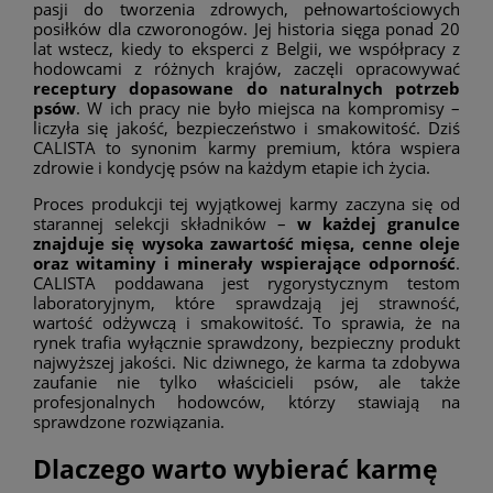
pasji do tworzenia zdrowych, pełnowartościowych
posiłków dla czworonogów. Jej historia sięga ponad 20
lat wstecz, kiedy to eksperci z Belgii, we współpracy z
hodowcami z różnych krajów, zaczęli opracowywać
receptury dopasowane do naturalnych potrzeb
psów
. W ich pracy nie było miejsca na kompromisy –
liczyła się jakość, bezpieczeństwo i smakowitość. Dziś
CALISTA to synonim karmy premium, która wspiera
zdrowie i kondycję psów na każdym etapie ich życia.
Proces produkcji tej wyjątkowej karmy zaczyna się od
starannej selekcji składników –
w każdej granulce
znajduje się wysoka zawartość mięsa, cenne oleje
oraz witaminy i minerały wspierające odporność
.
CALISTA poddawana jest rygorystycznym testom
laboratoryjnym, które sprawdzają jej strawność,
wartość odżywczą i smakowitość. To sprawia, że na
rynek trafia wyłącznie sprawdzony, bezpieczny produkt
najwyższej jakości. Nic dziwnego, że karma ta zdobywa
zaufanie nie tylko właścicieli psów, ale także
profesjonalnych hodowców, którzy stawiają na
sprawdzone rozwiązania.
Dlaczego warto wybierać karmę