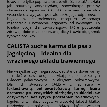
łososia nie tylko poprawia smakowitość, ale także działa
jak naturalny antyoksydant, spowalniając procesy
starzenia się organizmu. CALISTA z łososiem to nie tylko
wsparcie dla wyglądu psa, ale także jego odporności –
bogata w mikroelementy receptura wspomaga
regenerację i wzmacnia organizm od wewnątrz. To
idealna opcja dla czworonogów, które potrzebują
zdrowej, dobrze zbilansowanej diety i uwielbiają smak
rybnych posiłków.
CALISTA sucha karma dla psa z
jagnięciną – idealna dla
wrażliwego układu trawiennego
Nie wszystkie psy mogą spożywać standardowe karmy
– niektóre czworonogi borykają się z delikatnym
układem pokarmowym lub alergiami pokarmowymi.
Dla nich stworzono CALISTA z jagnięciną –
lekkostrawną, pełnowartościową karmę, która
dostarcza psu wszystkich niezbędnych składników
odżywczych bez ryzyka podrażnień żołądkowych
.
Jagnięcina to mięso bogate w wysokiej jakości białko,
niezbędne aminokwasy i żelazo, które wspiera