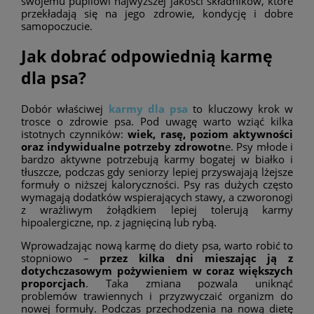
swojemu pupilowi najwyższej jakości składników, które
przekładają się na jego zdrowie, kondycję i dobre
samopoczucie.
Jak dobrać odpowiednią karmę
dla psa?
Dobór właściwej
karmy dla psa
to kluczowy krok w
trosce o zdrowie psa. Pod uwagę warto wziąć kilka
istotnych czynników:
wiek, rasę, poziom aktywności
oraz indywidualne potrzeby zdrowotn
e. Psy młode i
bardzo aktywne potrzebują karmy bogatej w białko i
tłuszcze, podczas gdy seniorzy lepiej przyswajają lżejsze
formuły o niższej kaloryczności. Psy ras dużych często
wymagają dodatków wspierających stawy, a czworonogi
z wrażliwym żołądkiem lepiej tolerują karmy
hipoalergiczne, np. z jagnięciną lub rybą.
Wprowadzając nową karmę do diety psa, warto robić to
stopniowo –
przez kilka dni mieszając ją z
dotychczasowym pożywieniem w coraz większych
proporcjach
. Taka zmiana pozwala uniknąć
problemów trawiennych i przyzwyczaić organizm do
nowej formuły. Podczas przechodzenia na nową dietę