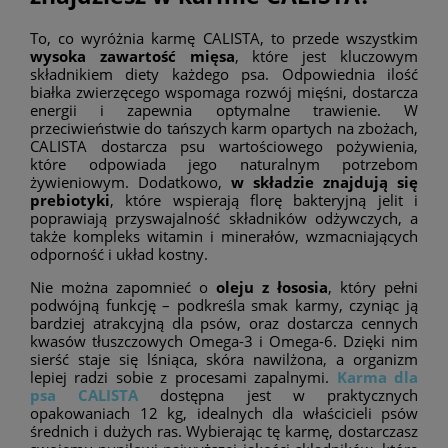
To, co wyróżnia karmę CALISTA, to przede wszystkim
wysoka zawartość mięsa
, które jest kluczowym
składnikiem diety każdego psa. Odpowiednia ilość
białka zwierzęcego wspomaga rozwój mięśni, dostarcza
energii i zapewnia optymalne trawienie. W
przeciwieństwie do tańszych karm opartych na zbożach,
CALISTA dostarcza psu wartościowego pożywienia,
które odpowiada jego naturalnym potrzebom
żywieniowym. Dodatkowo,
w składzie znajdują się
prebiotyki
, które wspierają florę bakteryjną jelit i
poprawiają przyswajalność składników odżywczych, a
także kompleks witamin i minerałów, wzmacniających
odporność i układ kostny.
Nie można zapomnieć o
oleju z łososia
, który pełni
podwójną funkcję – podkreśla smak karmy, czyniąc ją
bardziej atrakcyjną dla psów, oraz dostarcza cennych
kwasów tłuszczowych Omega-3 i Omega-6. Dzięki nim
sierść staje się lśniąca, skóra nawilżona, a organizm
lepiej radzi sobie z procesami zapalnymi.
Karma dla
psa CALISTA
dostępna jest w praktycznych
opakowaniach 12 kg, idealnych dla właścicieli psów
średnich i dużych ras. Wybierając tę karmę, dostarczasz