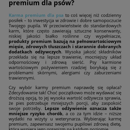
premium dla psów?
Karma premium dla psa
to coś więcej niż codzienny
posiłek – to inwestycja w zdrowie i dobre samopoczucie
Twojego pupila. W przeciwieństwie do standardowych
karm, które często zawierają sztuczne konserwanty,
niskiej jakości białko roślinne czy wypełniacze,
produkty premium bazują na pełnowartościowym
mięsie, zdrowych tłuszczach i starannie dobranych
dodatkach odżywczych
. Wysoka jakość składników
przekłada się na lepsze trawienie, mocniejszy układ
odpornościowy i zdrową sierść. Psy karmione
wartościowym pożywieniem rzadziej borykają się z
problemami skórnymi, alergiami czy zaburzeniami
trawiennymi.
Czy wybór karmy premium naprawdę się opłaca?
Zdecydowanie tak! Choć początkowo może wydawać się
droższą opcją, to jej wysoka wartość odżywcza sprawia,
że pies potrzebuje mniejszych porcji, aby zaspokoić
swoje potrzeby.
Lepsze odżywienie oznacza także
mniejsze ryzyko chorób
, a co za tym idzie – niższe
wydatki na wizyty u weterynarza. Wybierając karmę
premium, zapewniasz swojemu pupilowi zdrową dietę,
która wspiera jego organizm na każdym poziomie