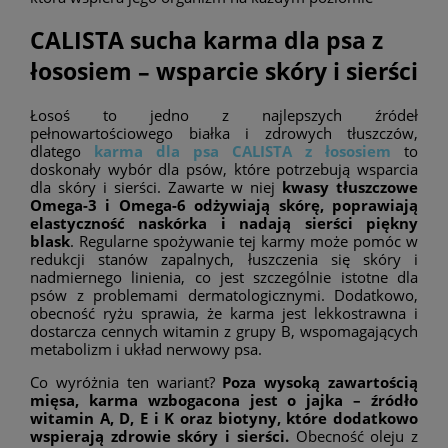
CALISTA sucha karma dla psa z
łososiem – wsparcie skóry i sierści
Łosoś to jedno z najlepszych źródeł
pełnowartościowego białka i zdrowych tłuszczów,
dlatego
karma dla psa CALISTA z łososiem
to
doskonały wybór dla psów, które potrzebują wsparcia
dla skóry i sierści. Zawarte w niej
kwasy tłuszczowe
Omega-3 i Omega-6 odżywiają skórę, poprawiają
elastyczność naskórka i nadają sierści piękny
blask
. Regularne spożywanie tej karmy może pomóc w
redukcji stanów zapalnych, łuszczenia się skóry i
nadmiernego linienia, co jest szczególnie istotne dla
psów z problemami dermatologicznymi. Dodatkowo,
obecność ryżu sprawia, że karma jest lekkostrawna i
dostarcza cennych witamin z grupy B, wspomagających
metabolizm i układ nerwowy psa.
Co wyróżnia ten wariant?
Poza wysoką zawartością
mięsa, karma wzbogacona jest o jajka – źródło
witamin A, D, E i K oraz biotyny, które dodatkowo
wspierają zdrowie skóry i sierści.
Obecność oleju z