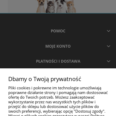
POMOC
MOJE KONTO
PŁATNOŚCI I DOSTAWA
INFORMACJE
Dbamy o Twoją prywatność
Pliki cookies i pokrewne im technologie umożliwiają
O NAS
poprawne działanie strony i pomagają nam dostosować
ofertę do Twoich potrzeb. Możesz zaakceptować
wykorzystanie przez nas wszystkich tych plików i
przejść do sklepu lub dostosować użycie plików do
swoich preferencji, wybierając opcję "Dostosuj zgody".
Więcej o plikach cookies przeczytasz w naszej Polityce