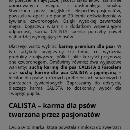
opracowanych receptur i doskonałego smaku.
Stworzona przez belgijskich ekspertów-pasjonatów,
powstała w oparciu o ponad 20-letnie doświadczenie w
żywieniu czworonogów. Dzięki wysokiej zawartości
mięsa, bogactwu witamin i dodatkom wspierającym
odporność, karma CALISTA spełnia potrzeby nawet
najbardziej wymagających psów.
Dlaczego warto wybrać
karmę premium dla psa
? W
tym artykule przyjrzymy się temu, co wyróżnia
produkty z najwyższej półki i jakie korzyści przynoszą
one czworonogom. Omówimy również dwa wyjątkowe
warianty:
suchą karmę dla psa CALISTA z łososiem
oraz
suchą karmę dla psa CALISTA z jagnięciną
–
idealne dla psów o różnych preferencjach smakowych i
potrzebach żywieniowych. Zapraszamy do odkrycia,
dlaczego karma CALISTA to doskonały wybór dla
Twojego pupila.
CALISTA – karma dla psów
tworzona przez pasjonatów
CALISTA to marka, która powstała z miłości do zwierząt i