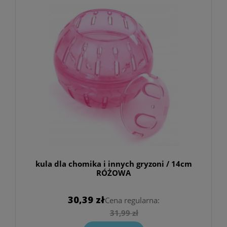
kula dla chomika i innych gryzoni / 14cm
RÓŻOWA
30,39 zł
Cena regularna:
31,99 zł