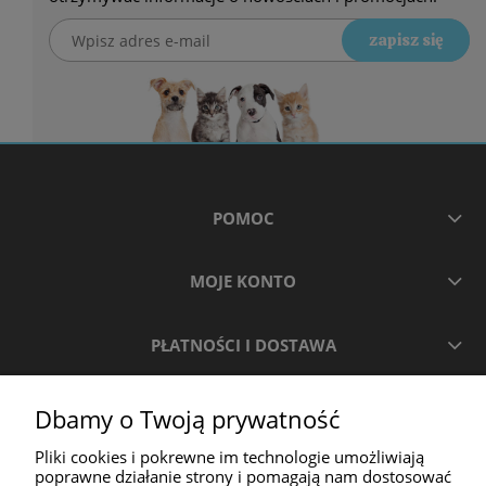
zapisz się
POMOC
MOJE KONTO
PŁATNOŚCI I DOSTAWA
INFORMACJE
Dbamy o Twoją prywatność
Pliki cookies i pokrewne im technologie umożliwiają
O NAS
poprawne działanie strony i pomagają nam dostosować