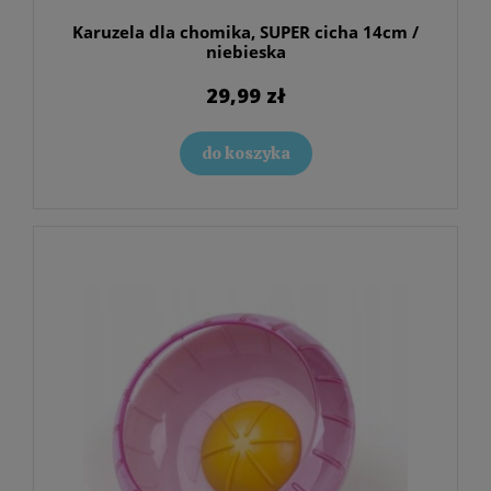
Karuzela dla chomika, SUPER cicha 14cm /
niebieska
29,99 zł
do koszyka