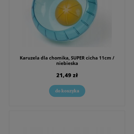
Karuzela dla chomika, SUPER cicha 11cm /
niebieska
21,49 zł
do koszyka