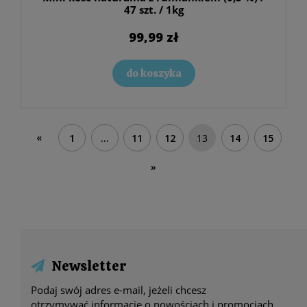
47 szt. / 1kg
99,99 zł
do koszyka
«
1
...
11
12
13
14
15
»
Newsletter
Podaj swój adres e-mail, jeżeli chcesz
otrzymywać informacje o nowościach i promocjach.