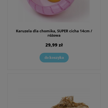
Karuzela dla chomika, SUPER cicha 14cm /
różowa
29,99 zł
do koszyka