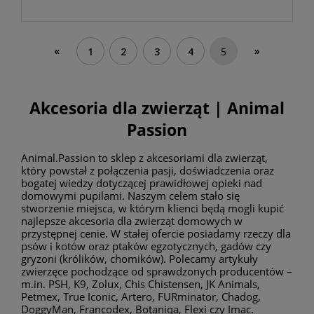
«
»
1
2
3
4
5
Akcesoria dla zwierząt | Animal
Passion
Animal.Passion to sklep z akcesoriami dla zwierząt,
który powstał z połączenia pasji, doświadczenia oraz
bogatej wiedzy dotyczącej prawidłowej opieki nad
domowymi pupilami. Naszym celem stało się
stworzenie miejsca, w którym klienci będą mogli kupić
najlepsze akcesoria dla zwierząt domowych w
przystępnej cenie. W stałej ofercie posiadamy rzeczy dla
psów i kotów oraz ptaków egzotycznych, gadów czy
gryzoni (królików, chomików). Polecamy artykuły
zwierzęce pochodzące od sprawdzonych producentów –
m.in. PSH, K9, Zolux, Chis Chistensen, JK Animals,
Petmex, True Iconic, Artero, FURminator, Chadog,
DoggyMan, Francodex, Botaniqa, Flexi czy Imac.