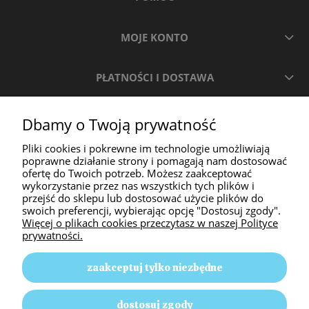
MOJE KONTO
PŁATNOŚCI I DOSTAWA
INFORMACJE
Dbamy o Twoją prywatność
Pliki cookies i pokrewne im technologie umożliwiają
O NAS
poprawne działanie strony i pomagają nam dostosować
ofertę do Twoich potrzeb. Możesz zaakceptować
wykorzystanie przez nas wszystkich tych plików i
przejść do sklepu lub dostosować użycie plików do
swoich preferencji, wybierając opcję "Dostosuj zgody".
Więcej o plikach cookies przeczytasz w naszej Polityce
prywatności.
zaakceptuj tylko niezbędne
Animal Passion | ul. Słoneczna 58, 42-350 Pustkowie
dostosuj zgody
Lgockie |
E-mail: animalpassion17@gmail.com
|
Tel.: 512