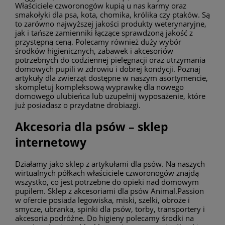
Właściciele czworonogów kupią u nas karmy oraz
smakołyki dla psa, kota, chomika, królika czy ptaków. Są
to zarówno najwyższej jakości produkty weterynaryjne,
jak i tańsze zamienniki łączące sprawdzoną jakość z
przystępną ceną. Polecamy również duży wybór
środków higienicznych, zabawek i akcesoriów
potrzebnych do codziennej pielęgnacji oraz utrzymania
domowych pupili w zdrowiu i dobrej kondycji. Poznaj
artykuły dla zwierząt dostępne w naszym asortymencie,
skompletuj kompleksową wyprawkę dla nowego
domowego ulubieńca lub uzupełnij wyposażenie, które
już posiadasz o przydatne drobiazgi.
Akcesoria dla psów – sklep
internetowy
Działamy jako sklep z artykułami dla psów. Na naszych
wirtualnych półkach właściciele czworonogów znajdą
wszystko, co jest potrzebne do opieki nad domowym
pupilem. Sklep z akcesoriami dla psów Animal.Passion
w ofercie posiada legowiska, miski, szelki, obroże i
smycze, ubranka, spinki dla psów, torby, transportery i
akcesoria podróżne. Do higieny polecamy środki na