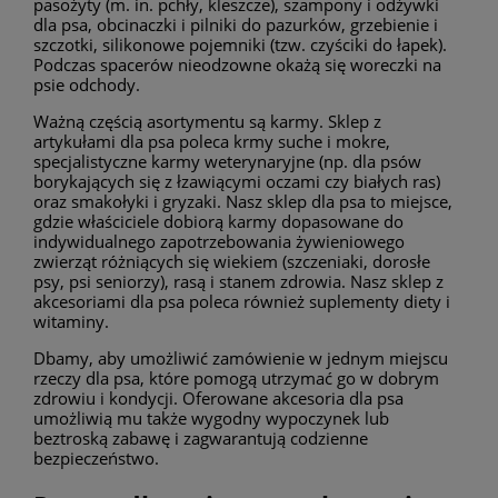
pasożyty (m. in. pchły, kleszcze), szampony i odżywki
dla psa, obcinaczki i pilniki do pazurków, grzebienie i
szczotki, silikonowe pojemniki (tzw. czyściki do łapek).
Podczas spacerów nieodzowne okażą się woreczki na
psie odchody.
Ważną częścią asortymentu są karmy. Sklep z
artykułami dla psa poleca krmy suche i mokre,
specjalistyczne karmy weterynaryjne (np. dla psów
borykających się z łzawiącymi oczami czy białych ras)
oraz smakołyki i gryzaki. Nasz sklep dla psa to miejsce,
gdzie właściciele dobiorą karmy dopasowane do
indywidualnego zapotrzebowania żywieniowego
zwierząt różniących się wiekiem (szczeniaki, dorosłe
psy, psi seniorzy), rasą i stanem zdrowia. Nasz sklep z
akcesoriami dla psa poleca również suplementy diety i
witaminy.
Dbamy, aby umożliwić zamówienie w jednym miejscu
rzeczy dla psa, które pomogą utrzymać go w dobrym
zdrowiu i kondycji. Oferowane akcesoria dla psa
umożliwią mu także wygodny wypoczynek lub
beztroską zabawę i zagwarantują codzienne
bezpieczeństwo.