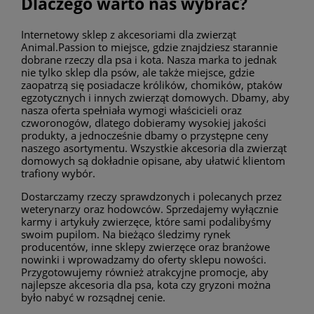
Dlaczego warto nas wybrać?
Internetowy sklep z akcesoriami dla zwierząt
Animal.Passion to miejsce, gdzie znajdziesz starannie
dobrane rzeczy dla psa i kota. Nasza marka to jednak
nie tylko sklep dla psów, ale także miejsce, gdzie
zaopatrzą się posiadacze królików, chomików, ptaków
egzotycznych i innych zwierząt domowych. Dbamy, aby
nasza oferta spełniała wymogi właścicieli oraz
czworonogów, dlatego dobieramy wysokiej jakości
produkty, a jednocześnie dbamy o przystępne ceny
naszego asortymentu. Wszystkie akcesoria dla zwierząt
domowych są dokładnie opisane, aby ułatwić klientom
trafiony wybór.
Dostarczamy rzeczy sprawdzonych i polecanych przez
weterynarzy oraz hodowców. Sprzedajemy wyłącznie
karmy i artykuły zwierzęce, które sami podalibyśmy
swoim pupilom. Na bieżąco śledzimy rynek
producentów, inne sklepy zwierzęce oraz branżowe
nowinki i wprowadzamy do oferty sklepu nowości.
Przygotowujemy również atrakcyjne promocje, aby
najlepsze akcesoria dla psa, kota czy gryzoni można
było nabyć w rozsądnej cenie.